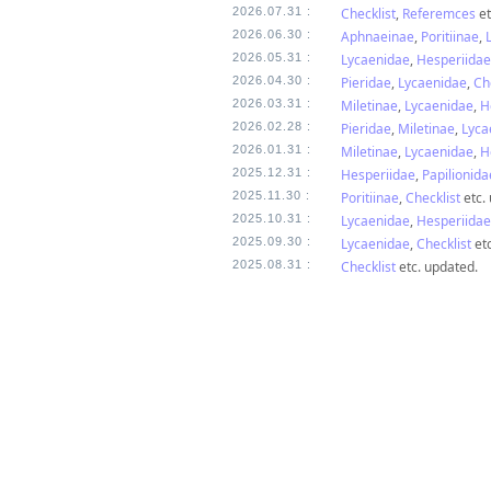
2026.07.31 :
Checklist
,
Referemces
et
2026.06.30 :
Aphnaeinae
,
Poritiinae
,
2026.05.31 :
Lycaenidae
,
Hesperiidae
2026.04.30 :
Pieridae
,
Lycaenidae
,
Ch
2026.03.31 :
Miletinae
,
Lycaenidae
,
H
2026.02.28 :
Pieridae
,
Miletinae
,
Lyca
2026.01.31 :
Miletinae
,
Lycaenidae
,
H
2025.12.31 :
Hesperiidae
,
Papilionida
2025.11.30 :
Poritiinae
,
Checklist
etc.
2025.10.31 :
Lycaenidae
,
Hesperiidae
2025.09.30 :
Lycaenidae
,
Checklist
etc
2025.08.31 :
Checklist
etc. updated.