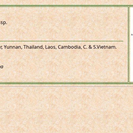
sp.
r, Yunnan, Thailand, Laos, Cambodia, C. & S.Vietnam.
na