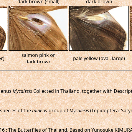
dark brown (small)
dark brown
salmon pink or
r)
pale yellow (oval, large)
dark brown
 Genus
Mycalesis
Collected in Thailand, together with Descrip
 species of the
mineus
-group of
Mycalesis
(Lepidoptera: Satyr
,2016 : The Butterflies of Thailand. Based on Yunosuke KIMUR