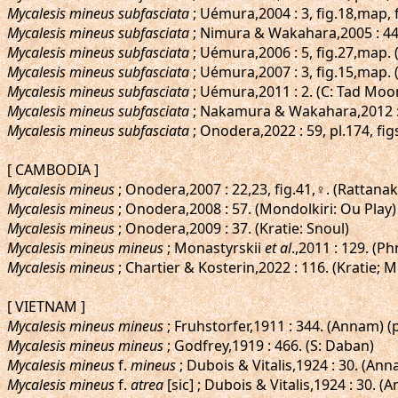
Mycalesis mineus subfasciata
; Uémura,2004 : 3, fig.18,map
Mycalesis mineus subfasciata
; Nimura & Wakahara,2005 : 4
Mycalesis mineus subfasciata
; Uémura,2006 : 5, fig.27,map
Mycalesis mineus subfasciata
; Uémura,2007 : 3, fig.15,map.
Mycalesis mineus subfasciata
; Uémura,2011 : 2. (C: Tad Moo
Mycalesis mineus subfasciata
; Nakamura & Wakahara,2012 :
Mycalesis mineus subfasciata
; Onodera,2022 : 59, pl.174, f
[ CAMBODIA ]
Mycalesis mineus
; Onodera,2007 : 22,23, fig.41,♀. (Rattanak
Mycalesis mineus
; Onodera,2008 : 57. (Mondolkiri: Ou Play)
Mycalesis mineus
; Onodera,2009 : 37. (Kratie: Snoul)
Mycalesis mineus mineus
; Monastyrskii
et al
.,2011 : 129. (
Mycalesis mineus
; Chartier & Kosterin,2022 : 116. (Kratie; M
[ VIETNAM ]
Mycalesis mineus mineus
; Fruhstorfer,1911 : 344. (Annam) (
Mycalesis mineus mineus
; Godfrey,1919 : 466. (S: Daban)
Mycalesis mineus
f.
mineus
; Dubois & Vitalis,1924 : 30. (Ann
Mycalesis mineus
f.
atrea
[sic] ; Dubois & Vitalis,1924 : 30. 