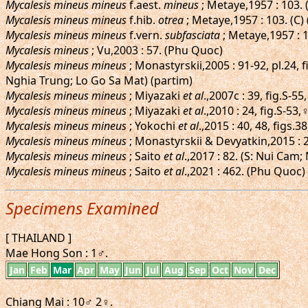
Mycalesis mineus mineus
f.aest.
mineus
; Metaye,1957 : 103. (
Mycalesis mineus mineus
f.hib.
otrea
; Metaye,1957 : 103. (C)
Mycalesis mineus mineus
f.vern.
subfasciata
; Metaye,1957 : 1
Mycalesis mineus
; Vu,2003 : 57. (Phu Quoc)
Mycalesis mineus mineus
; Monastyrskii,2005 : 91-92, pl.24,
Nghia Trung; Lo Go Sa Mat) (partim)
Mycalesis mineus mineus
; Miyazaki
et al
.,2007c : 39, fig.S-5
Mycalesis mineus mineus
; Miyazaki
et al
.,2010 : 24, fig.S-5
Mycalesis mineus mineus
; Yokochi
et al
.,2015 : 40, 48, figs
Mycalesis mineus mineus
; Monastyrskii & Devyatkin,2015 : 25
Mycalesis mineus mineus
; Saito
et al
.,2017 : 82. (S: Nui Cam;
Mycalesis mineus mineus
; Saito
et al
.,2021 : 462. (Phu Quoc)
Specimens Examined
[ THAILAND ]
Mae Hong Son : 1♂.
Jan
Feb
Mar
Apr
May
Jun
Jul
Aug
Sep
Oct
Nov
Dec
Chiang Mai : 10♂ 2♀.