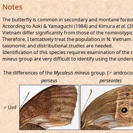
Notes
The butterfly is common in secondary and montane forests 
According to Aoki & Yamaguchi (1984) and Kimura
et al
. (
Vietnam differ significantly from those of the nominotypi
Therefore, I tentatively treat the population in N. Vietna
taxonomic and distributional studies are needed.
Identification of this species requires examination of th
mineus
group are very difficult to identify using the unde
The differences of the
Mycalesis mineus
group. (♂ androcon
perseus
perseoides
♂ UnF