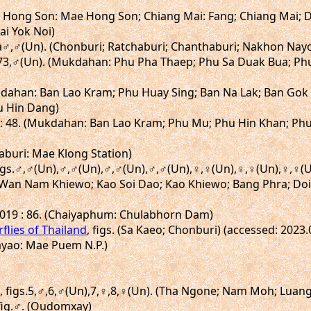
e Hong Son: Mae Hong Son; Chiang Mai: Fang; Chiang Mai; 
i Yok Noi)
.52a♂,♂(Un). (Chonburi; Ratchaburi; Chanthaburi; Nakhon Na
ig.73,♂(Un). (Mukdahan: Phu Pha Thaep; Phu Sa Duak Bua;
kdahan: Ban Lao Kram; Phu Huay Sing; Ban Na Lak; Ban Gok
u Hin Dang)
 : 48. (Mukdahan: Ban Lao Kram; Phu Mu; Phu Hin Khan; P
naburi: Mae Klong Station)
 figs.♂,♂(Un),♂,♂(Un),♂,♂(Un),♂,♂(Un),♀,♀(Un),♀,♀(Un),♀,♀(
Wan Nam Khiewo; Kao Soi Dao; Kao Khiewo; Bang Phra; Doi 
019 : 86. (Chaiyaphum: Chulabhorn Dam)
rflies of Thailand
, figs. (Sa Kaeo; Chonburi) (accessed: 2023.
hayao: Mae Puem N.P.)
7, figs.5,♂,6,♂(Un),7,♀,8,♀(Un). (Tha Ngone; Nam Moh; Luan
, fig.♂. (Oudomxay)