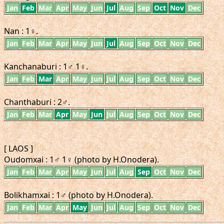
Jan
Feb
Mar
Apr
May
Jun
Jul
Aug
Sep
Oct
Nov
Dec
Nan : 1♀.
Jan
Feb
Mar
Apr
May
Jun
Jul
Aug
Sep
Oct
Nov
Dec
Kanchanaburi : 1♂ 1♀.
Jan
Feb
Mar
Apr
May
Jun
Jul
Aug
Sep
Oct
Nov
Dec
Chanthaburi : 2♂.
Jan
Feb
Mar
Apr
May
Jun
Jul
Aug
Sep
Oct
Nov
Dec
[ LAOS ]
Oudomxai : 1♂ 1♀ (photo by H.Onodera).
Jan
Feb
Mar
Apr
May
Jun
Jul
Aug
Sep
Oct
Nov
Dec
Bolikhamxai : 1♂ (photo by H.Onodera).
Jan
Feb
Mar
Apr
May
Jun
Jul
Aug
Sep
Oct
Nov
Dec