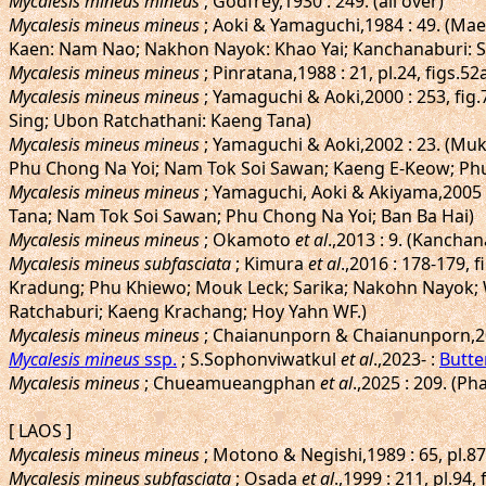
Mycalesis mineus mineus
; Godfrey,1930 : 249. (all over)
Mycalesis mineus mineus
; Aoki & Yamaguchi,1984 : 49. (Ma
Kaen: Nam Nao; Nakhon Nayok: Khao Yai; Kanchanaburi: Sa
Mycalesis mineus mineus
; Pinratana,1988 : 21, pl.24, figs
Mycalesis mineus mineus
; Yamaguchi & Aoki,2000 : 253, f
Sing; Ubon Ratchathani: Kaeng Tana)
Mycalesis mineus mineus
; Yamaguchi & Aoki,2002 : 23. (Mu
Phu Chong Na Yoi; Nam Tok Soi Sawan; Kaeng E-Keow; Ph
Mycalesis mineus mineus
; Yamaguchi, Aoki & Akiyama,2005
Tana; Nam Tok Soi Sawan; Phu Chong Na Yoi; Ban Ba Hai)
Mycalesis mineus mineus
; Okamoto
et al
.,2013 : 9. (Kancha
Mycalesis mineus subfasciata
; Kimura
et al
.,2016 : 178-179,
Kradung; Phu Khiewo; Mouk Leck; Sarika; Nakohn Nayok; 
Ratchaburi; Kaeng Krachang; Hoy Yahn WF.)
Mycalesis mineus mineus
; Chaianunporn & Chaianunporn,2
Mycalesis mineus
ssp.
; S.Sophonviwatkul
et al
.,2023- :
Butte
Mycalesis mineus
; Chueamueangphan
et al
.,2025 : 209. (P
[ LAOS ]
Mycalesis mineus mineus
; Motono & Negishi,1989 : 65, pl.8
Mycalesis mineus subfasciata
; Osada
et al
.,1999 : 211, pl.94