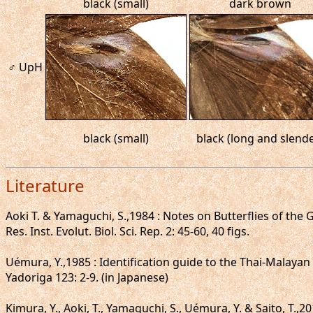
black (small)
dark brown
♂ UpH
black (small)
black (long and slende
Literature
Aoki T. & Yamaguchi, S.,1984 : Notes on Butterflies of the
Res. Inst. Evolut. Biol. Sci. Rep. 2: 45-60, 40 figs.
Uémura, Y.,1985 : Identification guide to the Thai-Malayan
Yadoriga 123: 2-9. (in Japanese)
Kimura, Y., Aoki, T., Yamaguchi, S., Uémura, Y. & Saito, T.