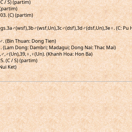
C / S) (partim)
 (partim)
03. (C) (partim)
 figs.3a♂(wsf),3b♂(wsf,Un),3c♂(dsf),3d♂(dsf,Un),3e♀. (C: Pu
5,♂. (Bin Thuan: Dong Tien)
3,♀. (Lam Dong: Dambri; Madagui; Dong Nai: Thac Mai)
.38,♂,♂(Un),39,♀,♀(Un). (Khanh Hoa: Hon Ba)
. (C / S) (partim)
 Nui Ket)