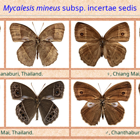
Mycalesis mineus
subsp. incertae sedis
hanaburi, Thailand.
♀, Chiang Mai,
 Mai, Thailand.
♂, Chanthaburi