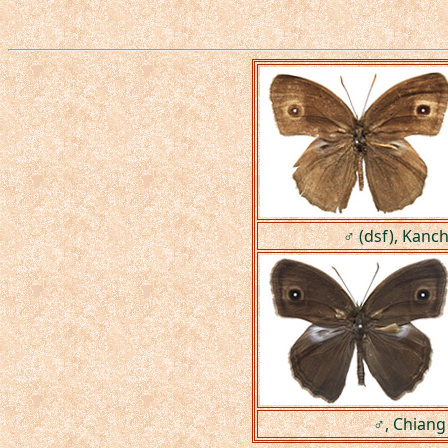
♂ (dsf), Kanc
♂, Chiang