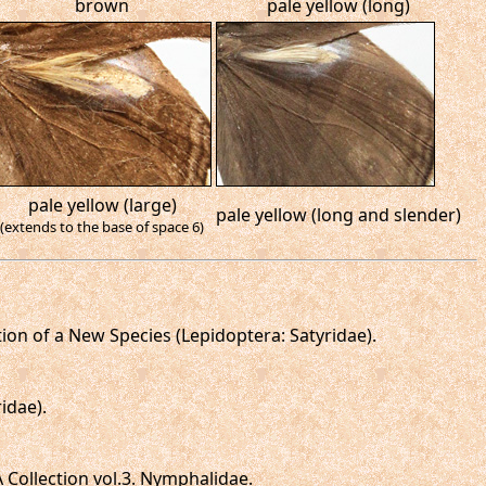
brown
pale yellow (long)
pale yellow (large)
pale yellow (long and slender)
(extends to the base of space 6)
tion of a New Species (Lepidoptera: Satyridae).
idae).
A Collection vol.3. Nymphalidae.