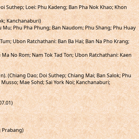
Doi Suthep; Loei: Phu Kadeng; Ban Pha Nok Khao; Khon
yok; Kanchanaburi)
 Phu Mu; Phu Pha Phung; Ban Naudom; Phu Shang; Phu Huay
 Tum; Ubon Ratchathani: Ban Ba Hai; Ban Na Pho Krang;
hu Ma No Rom; Nam Tok Tad Ton; Ubon Ratchathani: Kaen
Un). (Chiang Dao; Doi Suthep; Chiang Mai; Ban Salok; Phu
Musso; Mae Sohd; Sai York Noi; Kanchanaburi;
07.01)
g Prabang)