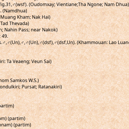
, fig.31,♂(wsf). (Oudomxay; Vientiane;Tha Ngone; Nam Dhua)
4. (Namdhua)
. (Muang Kham; Nak Hai)
 (Tad Thevada)
n; Nahin Pass; near Nakok)
 49.
igs.♂,♂(Un),♂,♂(Un),♂(dsf),♂(dsf,Un). (Khammouan: Lao Luan
iri: Ta Veaeng; Veun Sai)
Phnom Samkos W.S.)
ondulkiri; Pursat; Ratanakiri)
partim)
am) (partim)
(Annam) (partim)